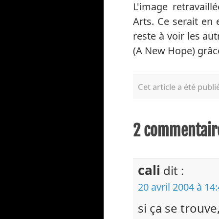
L'image retravaill
Arts. Ce serait en
reste à voir les au
(A New Hope) grâc
Cet article a été publi
2 commentaire
cali
dit :
20 avril 2004 à 14
si ça se trouv