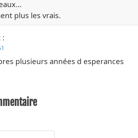
seaux…
ent plus les vrais.
 :
51
pres plusieurs années d esperances
mmentaire