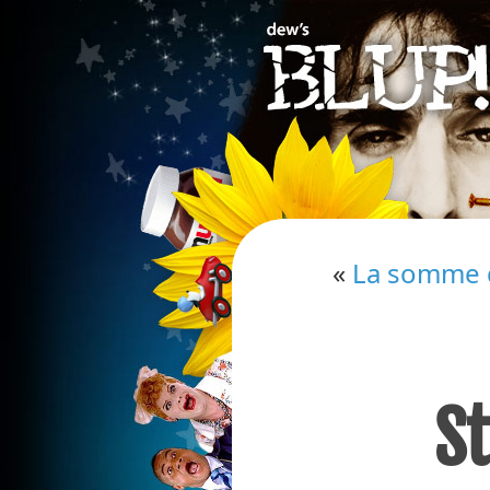
«
La somme d
St