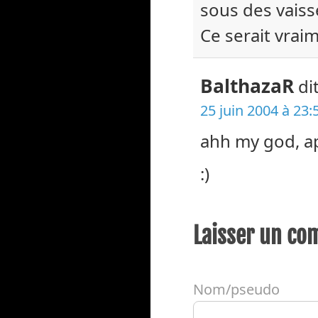
sous des vais
Ce serait vraim
BalthazaR
dit
25 juin 2004 à 23:
ahh my god, a
:)
Laisser un co
Nom/pseudo