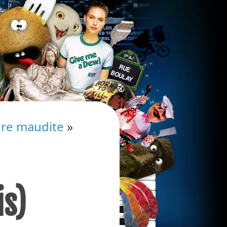
ure maudite
»
is)