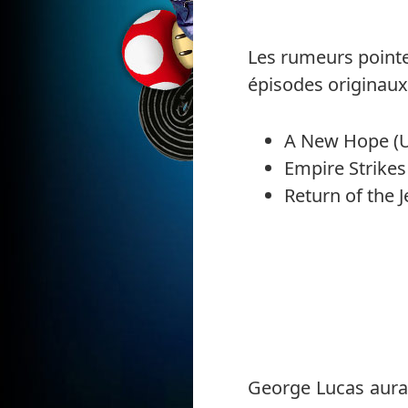
Les rumeurs pointe
épisodes originaux
A New Hope (U
Empire Strikes
Return of the J
George Lucas aurait