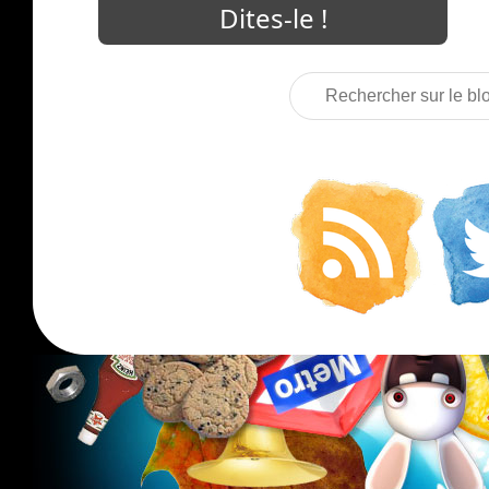
Rechercher
sur
le
blog
: