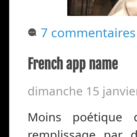
7 commentaires
French app name
dimanche 15 janvie
Moins poétique 
remplissage par d