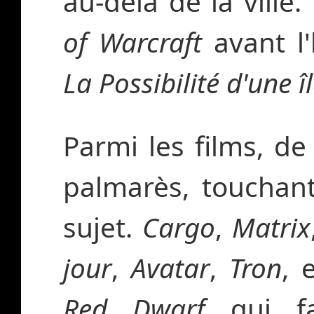
au-delà de la ville
of Warcraft
avant l
La Possibilité d'une î
Parmi les films, 
palmarès, touchan
sujet.
Cargo
,
Matrix
jour
,
Avatar
,
Tron
, 
Red Dwarf
qui fa