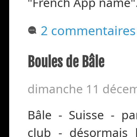
"French App name". 
2 commentaires
Boules de Bâle
dimanche 11 décem
Bâle - Suisse - p
club - désormais 